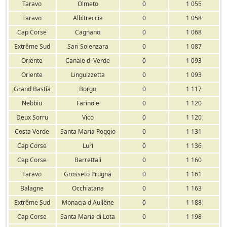
Taravo
Olmeto
0
1 055
Taravo
Albitreccia
0
1 058
Cap Corse
Cagnano
0
1 068
Extrême Sud
Sari Solenzara
0
1 087
Oriente
Canale di Verde
0
1 093
Oriente
Linguizzetta
0
1 093
Grand Bastia
Borgo
0
1 117
Nebbiu
Farinole
0
1 120
Deux Sorru
Vico
0
1 120
Costa Verde
Santa Maria Poggio
0
1 131
Cap Corse
Luri
0
1 136
Cap Corse
Barrettali
0
1 160
Taravo
Grosseto Prugna
0
1 161
Balagne
Occhiatana
0
1 163
Extrême Sud
Monacia d Aullène
0
1 188
Cap Corse
Santa Maria di Lota
0
1 198