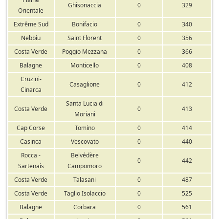
Ghisonaccia
0
329
Orientale
Extrême Sud
Bonifacio
0
340
Nebbiu
Saint Florent
0
356
Costa Verde
Poggio Mezzana
0
366
Balagne
Monticello
0
408
Cruzini-
Casaglione
0
412
Cinarca
Santa Lucia di
Costa Verde
0
413
Moriani
Cap Corse
Tomino
0
414
Casinca
Vescovato
0
440
Rocca -
Belvédère
0
442
Sartenais
Campomoro
Costa Verde
Talasani
0
487
Costa Verde
Taglio Isolaccio
0
525
Balagne
Corbara
0
561