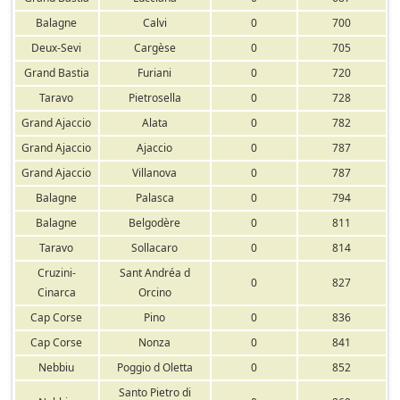
Balagne
Calvi
0
700
Deux-Sevi
Cargèse
0
705
Grand Bastia
Furiani
0
720
Taravo
Pietrosella
0
728
Grand Ajaccio
Alata
0
782
Grand Ajaccio
Ajaccio
0
787
Grand Ajaccio
Villanova
0
787
Balagne
Palasca
0
794
Balagne
Belgodère
0
811
Taravo
Sollacaro
0
814
Cruzini-
Sant Andréa d
0
827
Cinarca
Orcino
Cap Corse
Pino
0
836
Cap Corse
Nonza
0
841
Nebbiu
Poggio d Oletta
0
852
Santo Pietro di