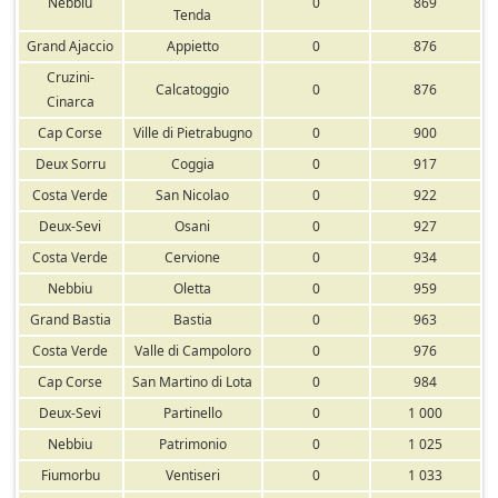
Nebbiu
0
869
Tenda
Grand Ajaccio
Appietto
0
876
Cruzini-
Calcatoggio
0
876
Cinarca
Cap Corse
Ville di Pietrabugno
0
900
Deux Sorru
Coggia
0
917
Costa Verde
San Nicolao
0
922
Deux-Sevi
Osani
0
927
Costa Verde
Cervione
0
934
Nebbiu
Oletta
0
959
Grand Bastia
Bastia
0
963
Costa Verde
Valle di Campoloro
0
976
Cap Corse
San Martino di Lota
0
984
Deux-Sevi
Partinello
0
1 000
Nebbiu
Patrimonio
0
1 025
Fiumorbu
Ventiseri
0
1 033