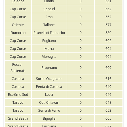
Balagne
Lumio
0
561
Cap Corse
Centuri
0
562
Cap Corse
Ersa
0
562
Oriente
Tallone
0
577
Fiumorbu
Prunelli di Fiumorbo
0
580
Cap Corse
Rogliano
0
602
Cap Corse
Meria
0
604
Cap Corse
Morsiglia
0
604
Rocca -
Propriano
0
609
Sartenais
Casinca
Sorbo Ocagnano
0
616
Casinca
Penta di Casinca
0
640
Extrême Sud
Lecci
0
646
Taravo
Coti Chiavari
0
648
Taravo
Serra di Ferro
0
653
Grand Bastia
Biguglia
0
665
Grand Bastia
Lucciana
0
687