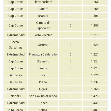
Cap Corse
Pietracorbara
0
1 264
Cap Corse
Canari
0
1 268
Cap Corse
Brando
0
1 306
Olmeta di
Cap Corse
0
1 306
Capocorso
Extrême Sud
Porto Vecchio
0
1 316
Rocca -
Sartène
0
1 320
Sartenais
Extrême Sud
Pianottoli Caldarello
0
1 321
Cap Corse
Ogliastro
0
1 324
Cap Corse
Sisco
0
1 324
Deux-Sevi
Ota
0
1 326
Deux-Sevi
Piana
0
1 332
Extrême Sud
Figari
0
1 366
Nebbiu
San Gavino di Tenda
0
1 426
Extrême Sud
Conca
0
1 445
Alta Rocca
Zonza
0
1 480