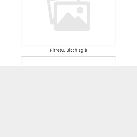
Pitretu, Bicchisgià
Suddacarò