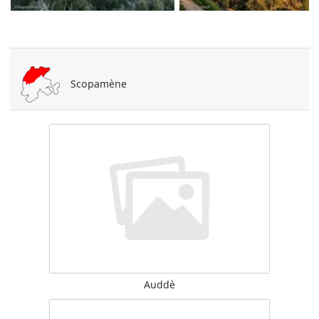
Scopamène
Auddè